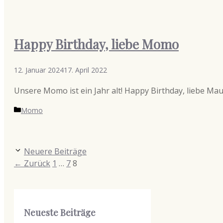
Happy Birthday, liebe Momo
12. Januar 2024
17. April 2022
Unsere Momo ist ein Jahr alt! Happy Birthday, liebe Mau
Kategorien
Momo
Neuere Beiträge
Seite
Seite
Seite
←
Zurück
1
…
7
8
Neueste Beiträge