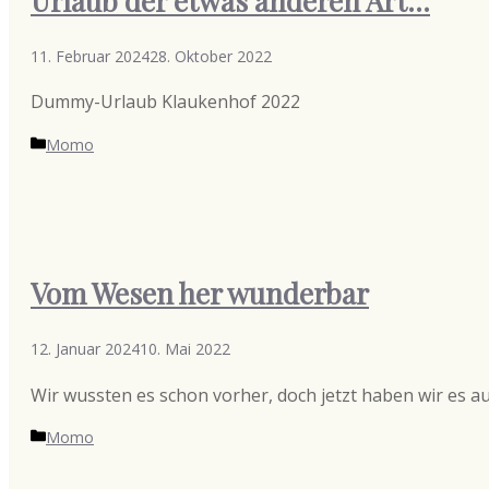
Urlaub der etwas anderen Art…
11. Februar 2024
28. Oktober 2022
Dummy-Urlaub Klaukenhof 2022
Kategorien
Momo
Vom Wesen her wunderbar
12. Januar 2024
10. Mai 2022
Wir wussten es schon vorher, doch jetzt haben wir es auc
Kategorien
Momo